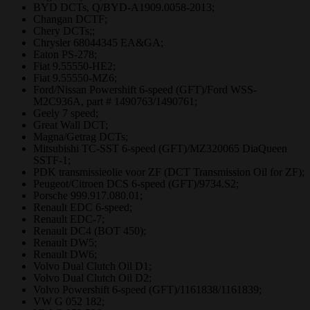
BYD DCTs, Q/BYD-A1909.0058-2013;
Changan DCTF;
Chery DCTs;;
Chrysler 68044345 EA&GA;
Eaton PS-278;
Fiat 9.55550-HE2;
Fiat 9.55550-MZ6;
Ford/Nissan Powershift 6-speed (GFT)/Ford WSS-
M2C936A, part # 1490763/1490761;
Geely 7 speed;
Great Wall DCT;
Magna/Getrag DCTs;
Mitsubishi TC-SST 6-speed (GFT)/MZ320065 DiaQueen
SSTF-1;
PDK transmissieolie voor ZF (DCT Transmission Oil for ZF);
Peugeot/Citroen DCS 6-speed (GFT)/9734.S2;
Porsche 999.917.080.01;
Renault EDC 6-speed;
Renault EDC-7;
Renault DC4 (BOT 450);
Renault DW5;
Renault DW6;
Volvo Dual Clutch Oil D1;
Volvo Dual Clutch Oil D2;
Volvo Powershift 6-speed (GFT)/1161838/1161839;
VW G 052 182;