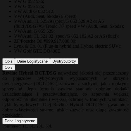
VW G 052 536;
VW G 055 536;
VW Audi G 052 512;
VW (Audi, Seat, Skoda) 6-speed;
VW/Audi TL 52529 (spec)/G 052 529 A2 or A6
(fluid)/DSG7=S-Tronic 7/7 speed VW (Audi, Seat, Skoda);
VW/Audi G 055 529;
VW/Audi TL 521 82 (spec)/G 052 182 A2 or A6 (fluid);
ZF/Porsche Oil #999.917.080.00;
Lynk & Co. 01 (Plug-in hybrid and Hybrid electric SUV);
VW Golf GTE DQ400E
Opis
Dane Logistyczne
Dystrybutorzy
Opis
Revline Hybrid DCT/DSG
najwyższej jakości olej przeznaczony
do pojazdów hybrydowych wyposażonych w skrzynie
dwusprzęgłowe (DCT/DSG) zarówno z suchymi, jak i mokrymi
sprzęgłami. Jego formuła zawiera starannie dobrane dodatki
uszlachetniające i przeciwutleniające, co zapewnia większą
odporność na utlenianie i większą ochronę w trudnych warunkach
cykli hybrydowych. Olej Revline Hybrid DCT/DSG gwarantuje
dobre właściwości smarne, niskie zużycie oraz długą żywotność
przekładni.
Dane Logistyczne
Pojemność:
1L, 5L, 20L, 60L