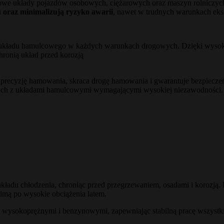
czowe układy pojazdów osobowych, ciężarowych oraz maszyn rolniczy
 oraz minimalizują ryzyko awarii
, nawet w trudnych warunkach eksp
e układu hamulcowego w każdych warunkach drogowych. Dzięki wysokie
hronią układ przed korozją
precyzję hamowania, skraca drogę hamowania i gwarantuje bezpiecze
zych z układami hamulcowymi wymagającymi wysokiej niezawodności.
 układu chłodzenia, chroniąc przed przegrzewaniem, osadami i korozją
imą po wysokie obciążenia latem.
 wysokoprężnymi i benzynowymi, zapewniając stabilną pracę wszystki