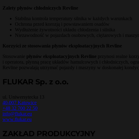
Zalety płynów chłodniczych Revline
Stabilna kontrola temperatury silnika w każdych warunkach
Ochrona przed korozją i powstawaniem osadów
Wydłużenie żywotności układu chłodzenia i silnika
Niezawodność w pojazdach osobowych, ciężarowych i maszy
Korzyści ze stosowania płynów eksploatacyjnych Revline
Stosowanie
płynów eksploatacyjnych Revline
przynosi realne korz
i operatora, płynną pracę układów hamulcowych i chłodniczych, og
Revline pozwalają utrzymać pojazdy i maszyny w doskonałej kondycj
FLUKAR Sp. z o.o.
ul. Uniwersytecka 13
40-007 Katowice
+48 32 700 22 50
info@flukar.eu
www.flukar.eu
ZAKŁAD PRODUKCYJNY