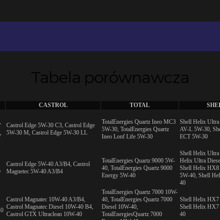
Tabela porównawcza
CASTROL
TOTAL
SHE
,
TotalEnergies Quartz Ineo MC3
Shell Helix Ultra
Castrol Edge 5W-30 C3, Castrol Edge
5W-30, TotalEnergies Quartz
AV-L 5W-30, She
5W-30 M, Castrol Edge 5W-30 LL
V
Ineo Lonf Life 5W-30
ECT 5W-30
Shell Helix Ultr
TotalEnergies Quartz 9000 5W-
Helix Ultra Dies
Castrol Edge 5W-40 A3/B4, Castrol
40, TotalEnergies Quartz 9000
Shell Helix HX8 
0
Magnetec 5W-40 A3/B4
Energy 5W-40
5W-40, Shell He
40
TotalEnergies Quartz 7000 10W-
Castrol Magnatec 10W-40 A3/B4,
40, TotalEnergies Quartz 7000
Shell Helix HX7
Castrol Magnatec Diesel 10W-40 B4,
Diesel 10W-40,
Shell Helix HX7
40
Castrol GTX Ultraclean 10W-40
TotalEnergiesQuartz 7000
40