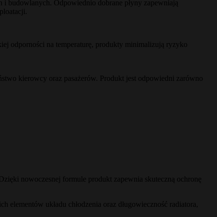
ch i budowlanych. Odpowiednio dobrane płyny zapewniają
loatacji.
j odporności na temperaturę, produkty minimalizują ryzyko
ństwo kierowcy oraz pasażerów. Produkt jest odpowiedni zarówno
. Dzięki nowoczesnej formule produkt zapewnia skuteczną ochronę
ch elementów układu chłodzenia oraz długowieczność radiatora,