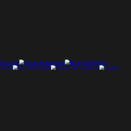
Ελληνικά
български
Português
omână
Русский
Українська