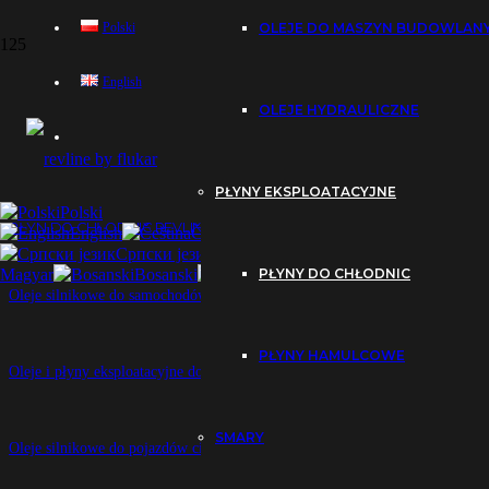
OLEJE DO MASZYN BUDOWLAN
Polski
English
OLEJE HYDRAULICZNE
PŁYNY DO CHŁODNIC
PŁYN CHŁODNICZY REVLINE G11 -37°C
PŁYNY EKSPLOATACYJNE
Polski
PŁYN DO CHŁODNIC REVLINE ANTIFREEZE G12+ -37°C
English
Čeština
Slovenčina
Ees
Српски језик
Español
Sloven
PŁYNY DO CHŁODNIC
Magyar
Bosanski
Hrvatski
العربية
Oleje silnikowe do samochodów osobowych
PŁYNY HAMULCOWE
Oleje i płyny eksploatacyjne do motocykli
SMARY
Oleje silnikowe do pojazdów ciężarowych