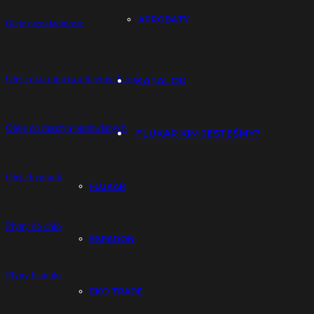
APROBATY
Oleje przekładniowe
Oleje dla rolnictwa Revline Farm
KATALOG
Oleje do maszyn budowlanych
FLUKAR KIM JESTEŚMY?
Oleje hydrauliczne
FLUKAR
Płyny do chłodnic
ESPADON
Płyny hamulcowe
EKO TRADE