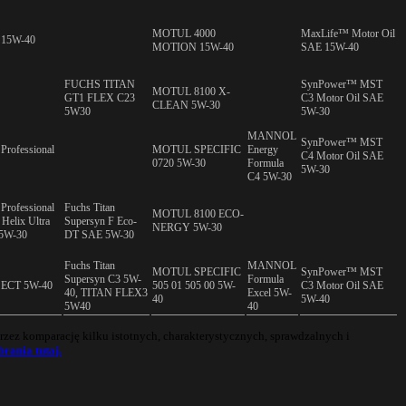
MOTUL 4000
MaxLife™ Motor Oil
5 15W-40
MOTION 15W-40
SAE 15W-40
FUCHS TITAN
SynPower™ MST
MOTUL 8100 X-
GT1 FLEX C23
C3 Motor Oil SAE
CLEAN 5W-30
5W30
5W-30
MANNOL
SynPower™ MST
 Professional
MOTUL SPECIFIC
Energy
C4 Motor Oil SAE
0720 5W-30
Formula
5W-30
C4 5W-30
Professional
Fuchs Titan
MOTUL 8100 ECO-
Helix Ultra
Supersyn F Eco-
NERGY 5W-30
 5W-30
DT SAE 5W-30
Fuchs Titan
MANNOL
MOTUL SPECIFIC
SynPower™ MST
Supersyn C3 5W-
Formula
7 ECT 5W-40
505 01 505 00 5W-
C3 Motor Oil SAE
40, TITAN FLEX3
Excel 5W-
40
5W-40
5W40
40
zez komparację kilku istotnych, charakterystycznych, sprawdzalnych i
rania tutaj.