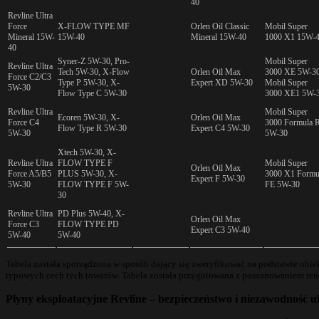
40
Revline Ultra
Force
X-FLOW TYPE MF
Orlen Oil Classic
Mobil Super
Mineral 15W-
15W-40
Mineral 15W-40
1000 X1 15W-
40
Syner-Z 5W-30, Pro-
Mobil Super
Revline Ultra
Tech 5W-30, X-Flow
Orlen Oil Max
3000 XE 5W-30
Force C2/C3
Type P 5W-30, X-
Expert XD 5W-30
Mobil Super
5W-30
Flow Type C 5W-30
3000 XE1 5W-
Revline Ultra
Mobil Super
Ecoren 5W-30, X-
Orlen Oil Max
Force C4
3000 Formula 
Flow Type R 5W-30
Expert C4 5W-30
5W-30
5W-30
Xtech 5W-30, X-
Revline Ultra
FLOW TYPE F
Mobil Super
Orlen Oil Max
Force A5/B5
PLUS 5W-30, X-
3000 X1 Formu
Expert F 5W-30
5W-30
FLOW TYPE F 5W-
FE 5W-30
30
Revline Ultra
PD Plus 5W-40, X-
Orlen Oil Max
Force C3
FLOW TYPE PD
Expert C3 5W-40
5W-40
5W-40
Tabela została sporządzona w sposób dający się zweryfikować na podstawie obi
typowych cech tych towarów. Tabela została przygotowana z poszanowaniem r
Płyny eksploatacyjne Revline – bezpieczeństwo i niezawodność 