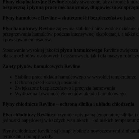
Płyny eksploatacyjne Revline
zostały stworzone, aby chronić klu
bezpieczną i płynną pracę mechanizmów, długowieczność sprzętu
Płyny hamulcowe Revline – skuteczność i bezpieczeństwo jazdy
Płyn hamulcowy Revline
zapewnia stabilne i niezawodne działani
przegrzewania hamulców podczas intensywnej eksploatacji, a także c
i powstawaniem osadów.
Stosowanie wysokiej jakości
płynu hamulcowego
Revline zwiększa 
dla samochodów osobowych i ciężarowych, jak i dla maszyn rolnic
Zalety płynów hamulcowych Revline
Stabilna praca układu hamulcowego w wysokiej temperaturze
Ochrona przed korozją i osadami
Zwiększone bezpieczeństwo i precyzja hamowania
Wydłużona żywotność elementów układu hamulcowego
Płyny chłodnicze Revline – ochrona silnika i układu chłodzenia
Płyn chłodniczy Revline
utrzymuje optymalną temperaturę silnika i
jednostki napędowej w każdych warunkach – od niskich temperatur z
Płyny chłodnicze Revline są kompatybilne z nowoczesnymi silnikami
termostatu i pompy wody.