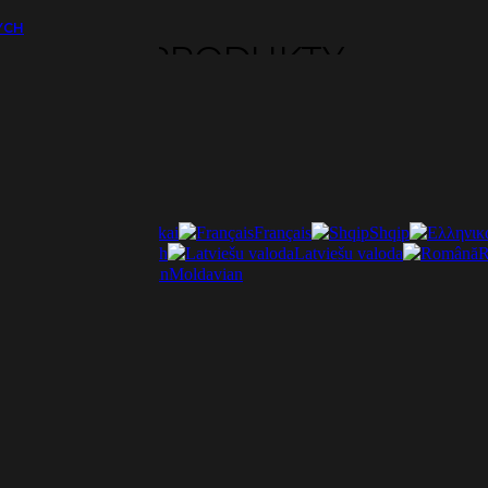
YCH
PRODUKTY
ti
Lietuviškai
Français
Shqip
ščina
Deutsch
Latviešu valoda
R
Italiano
Moldavian