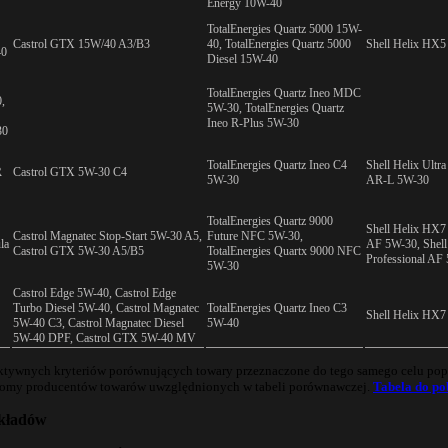
Energy 10W-40
TotalEnergies Quartz 5000 15W-
Castrol GTX 15W/40 A3/B3
40, TotalEnergies Quartz 5000
Shell Helix HX
40
Diesel 15W-40
TotalEnergies Quartz Ineo MDC
,
5W-30, TotalEnergies Quartz
Ineo R-Plus 5W-30
30
TotalEnergies Quartz Ineo C4
Shell Helix Ultra
R
Castrol GTX 5W-30 C4
5W-30
AR-L 5W-30
TotalEnergies Quartz 9000
Shell Helix HX7 
Castrol Magnatec Stop-Start 5W-30 A5,
Future NFC 5W-30,
la
AF 5W-30, Shell 
Castrol GTX 5W-30 A5/B5
TotalEnergies Quartx 9000 NFC
Professional AF
5W-30
Castrol Edge 5W-40, Castrol Edge
Turbo Diesel 5W-40, Castrol Magnatec
TotalEnergies Quartz Ineo C3
Shell Helix HX
5W-40 C3, Castrol Magnatec Diesel
5W-40
5W-40 DPF, Castrol GTX 5W-40 MV
ektywnych kryteriów porównujących towary przeznaczone do tego samego celu popr
enomy producentów towarów uwzględnionych w tabeli porównawczej.
Tabela do pob
układów