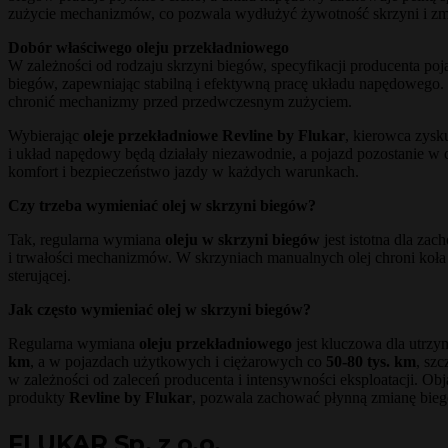
zużycie mechanizmów, co pozwala wydłużyć żywotność skrzyni i zm
Dobór właściwego oleju przekładniowego
W zależności od rodzaju skrzyni biegów, specyfikacji producenta p
biegów, zapewniając stabilną i efektywną pracę układu napędowego.
chronić mechanizmy przed przedwczesnym zużyciem.
Wybierając
oleje przekładniowe Revline by Flukar
, kierowca zysk
i układ napędowy będą działały niezawodnie, a pojazd pozostanie w d
komfort i bezpieczeństwo jazdy w każdych warunkach.
Czy trzeba wymieniać olej w skrzyni biegów?
Tak, regularna wymiana
oleju w skrzyni biegów
jest istotna dla zac
i trwałości mechanizmów. W skrzyniach manualnych olej chroni koła 
sterującej.
Jak często wymieniać olej w skrzyni biegów?
Regularna wymiana
oleju przekładniowego
jest kluczowa dla utrz
km
, a w pojazdach użytkowych i ciężarowych co
50-80 tys. km
, sz
w zależności od zaleceń producenta i intensywności eksploatacji. Ob
produkty
Revline by Flukar
, pozwala zachować płynną zmianę bieg
FLUKAR Sp. z o.o.