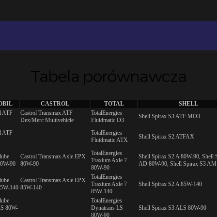
Tabela porównawcza
OBIL
CASTROL
TOTAL
SHELL
l ATF
Castrol Transmax ATF
TotalEnergies
Shell Spirax S3 ATF MD3
Dex/Merc Multivehicle
Fluidmatic D3
l ATF
TotalEnergies
Shell Spirax S2 ATFAX
Fluidmatic ATX
TotalEnergies
lube
Castrol Transmax Axle EPX
Shell Spirax S2 A 80W-90, Shell 
Traxium Axle 7
0W-90
80W-90
AD 80W-90, Shell Spirax S3 A
80W-90
TotalEnergies
lube
Castrol Transmax Axle EPX
Traxium Axle 7
Shell Spirax S2 A 85W-140
5W-140
85W-140
85W-140
lube
TotalEnergies
S 80W-
Dynatrans LS
Shell Spirax S3 ALS 80W-90
80W-90