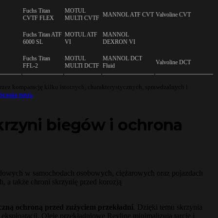
Fuchs Titan
MOTUL
MANNOL ATF CVT
Valvoline CVT
CVTF FLEX
MULTI CVTF
Fuchs Titan ATF
MOTUL ATF
MANNOL
6000 SL
VI
DEXRON VI
Fuchs Titan
MOTUL
MANNOL DCT
Valvoline DCT
FFL-2
MULTI DCTF
Fluid
zez komparację kilku istotnych, charakterystycznych, sprawdzalnych i
rania tutaj.
krzyni biegów i ochrona
ędowych w samochodach osobowych, ciężarowych oraz pojazdach
 a także chroni skrzynię przed korozją
teczną ochroną przed zużyciem przekładni
. Dzięki temu skrzynia
sploatacji. Oleje przekładniowe Revline minimalizują tarcie i