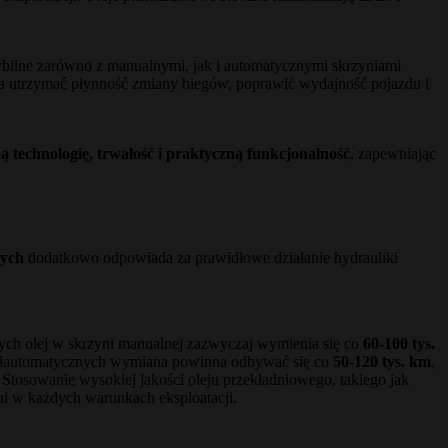
ybilne zarówno z manualnymi, jak i automatycznymi skrzyniami
la utrzymać płynność zmiany biegów, poprawić wydajność pojazdu i
 technologię, trwałość i praktyczną funkcjonalność
, zapewniając
nych
dodatkowo odpowiada za prawidłowe działanie hydrauliki
ch olej w skrzyni manualnej zazwyczaj wymienia się co
60-100 tys.
 półautomatycznych wymiana powinna odbywać się co
50-120 tys. km
,
 Stosowanie wysokiej jakości oleju przekładniowego, takiego jak
i w każdych warunkach eksploatacji.