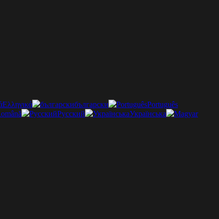
Ελληνικά
български
Português
omână
Русский
Українська