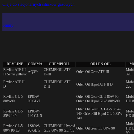
Oleje do stacjonarnych silników gazowych
Smary
REVLINE
COMMA
CHEMPIOIL
ORLEN OIL
M
Revline ATF III
CHEMPIOIL ATF
Mobi
AQ3™
Orlen Oil Gear ATF III
H Semisynthetic
D-III
320
Revline ATF II
CHEMPIOIL ATF
Mobi
Orlen Oil Hipol ATF II D
D
D-II
220
Revline GL-5
EP80W-
Orlen Oil Gear GL-5 80W-90,
Mobi
80W-90
90 GL-5
Orlen Oil Hipol GL-5 80W-90
HD 8
Orlen Oil Gear LX GL-5 85W-
Revline GL-5
EP85W-
Mobi
140, Orlen Oil Hipol GL-5 85W-
85W-140
140 GL-5
HD 8
140
Mobi
Revline GL-5
LS80W-
CHEMPIOIL Hypoid
Orlen Oil Gear LS 80W-90
HD L
80W-90 LS
90 GL-5
GLS 80W-90 GL-4/5
90