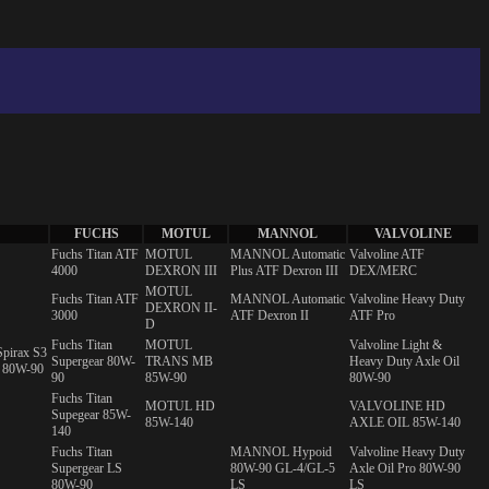
FUCHS
MOTUL
MANNOL
VALVOLINE
Fuchs Titan ATF
MOTUL
MANNOL Automatic
Valvoline ATF
4000
DEXRON III
Plus ATF Dexron III
DEX/MERC
MOTUL
Fuchs Titan ATF
MANNOL Automatic
Valvoline Heavy Duty
DEXRON II-
3000
ATF Dexron II
ATF Pro
D
Fuchs Titan
MOTUL
Valvoline Light &
Spirax S3
Supergear 80W-
TRANS MB
Heavy Duty Axle Oil
M 80W-90
90
85W-90
80W-90
Fuchs Titan
MOTUL HD
VALVOLINE HD
Supegear 85W-
85W-140
AXLE OIL 85W-140
140
Fuchs Titan
MANNOL Hypoid
Valvoline Heavy Duty
Supergear LS
80W-90 GL-4/GL-5
Axle Oil Pro 80W-90
80W-90
LS
LS