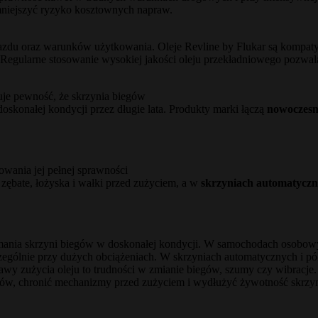
niejszyć ryzyko kosztownych napraw.
ojazdu oraz warunków użytkowania. Oleje Revline by Flukar są kompat
 Regularne stosowanie wysokiej jakości oleju przekładniowego pozwa
uje pewność, że skrzynia biegów
oskonałej kondycji przez długie lata. Produkty marki łączą
nowoczesną
howania jej pełnej sprawności
zębate, łożyska i wałki przed zużyciem, a w
skrzyniach automatycz
ymania skrzyni biegów w doskonałej kondycji. W samochodach osobowy
czególnie przy dużych obciążeniach. W skrzyniach automatycznych i
jawy zużycia oleju to trudności w zmianie biegów, szumy czy wibracje.
ów, chronić mechanizmy przed zużyciem i wydłużyć żywotność skrzyn