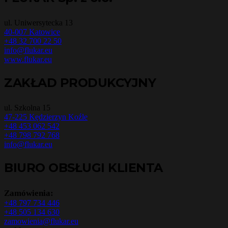
ul. Uniwersytecka 13
40-007 Katowice
+48 32 700 22 50
info@flukar.eu
www.flukar.eu
ZAKŁAD PRODUKCYJNY
ul. Szkolna 15
47-225 Kędzierzyn Koźle
+48 453 062 542
+48 798 792 768
info@flukar.eu
BIURO OBSŁUGI KLIENTA
Zamówienia:
+48 797 734 446
+48 505 134 630
zamowienia@flukar.eu