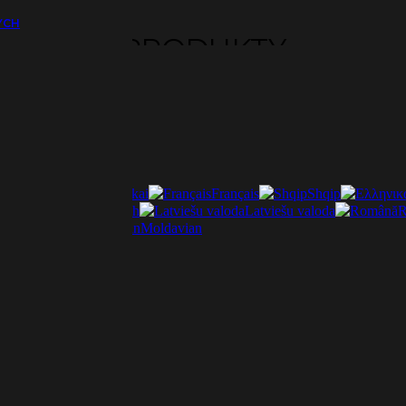
YCH
PRODUKTY
ti
Lietuviškai
Français
Shqip
ščina
Deutsch
Latviešu valoda
R
Italiano
Moldavian