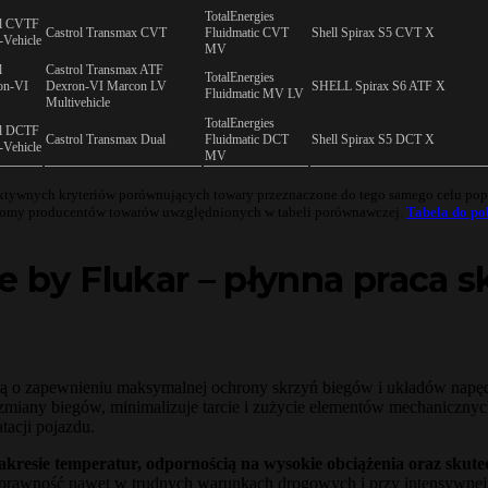
TotalEnergies
l CVTF
Castrol Transmax CVT
Fluidmatic CVT
Shell Spirax S5 CVT X
-Vehicle
MV
l
Castrol Transmax ATF
TotalEnergies
on-VI
Dexron-VI Marcon LV
SHELL Spirax S6 ATF X
Fluidmatic MV LV
Multivehicle
TotalEnergies
l DCTF
Castrol Transmax Dual
Fluidmatic DCT
Shell Spirax S5 DCT X
-Vehicle
MV
ektywnych kryteriów porównujących towary przeznaczone do tego samego celu popr
enomy producentów towarów uwzględnionych w tabeli porównawczej.
Tabela do pob
e by Flukar – płynna praca s
lą o zapewnieniu maksymalnej ochrony skrzyń biegów i układów nap
iany biegów, minimalizuje tarcie i zużycie elementów mechanicznych,
tacji pojazdu.
 zakresie temperatur, odpornością na wysokie obciążenia oraz sku
prawność nawet w trudnych warunkach drogowych i przy intensywnej ek