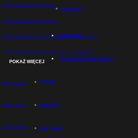
OLEJ PRZEKŁADNIOWY REVLINE GL-4 80W-90
APROBATY
OLEJ PRZEKŁADNIOWY REVLINE GL-5 80W-90
KATALOG
OLEJ PRZEKŁADNIOWY REVLINE GL-5 80W-90 LS
OLEJ PRZEKŁADNIOWY REVLINE GL-5 85W-140
FLUKAR KIM JESTEŚMY?
POKAŻ WIĘCEJ
FLUKAR
Oleje silnikowe do samochodów osobowych
ESPADON
Oleje i płyny eksploatacyjne do motocykli
Oleje silnikowe do pojazdów ciężarowych
EKO TRADE