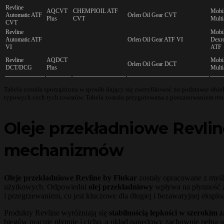
Revline
AQCVT
CHEMPIOIL ATF
Mobi
Automatic ATF
Orlen Oil Gear CVT
Plus
CVT
Multi
CVT
Revline
Mobi
Automatic ATF
Orlen Oil Gear ATF VI
Dexr
VI
ATF
Revline
AQDCT
Mobi
Orlen Oil Gear DCT
DCT/DCG
Plus
Multi
Tabela została sporządzona w sposób dający się zweryfikować na podstawie obi
typowych cech tych towarów. Tabela została przygotowana z poszanowaniem r
Oleje przekładniowe Revlin
mechanizmów
Oleje przekładniowe Revline by Flukar
zostały opracowane z myś
użytkowych. Odpowiedni
olej przekładniowy
wpływa na płynność zm
i przegrzewaniem, co jest kluczowe dla długiej i bezawaryjnej eksploa
Produkty Revline wyróżniają się
stabilnością lepkości w szerokim
biegów pracuje płynnie i cicho, a układ napędowy zachowuje pełną s