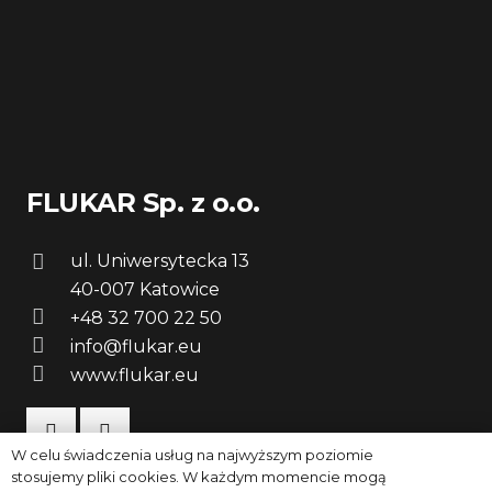
FLUKAR Sp. z o.o.
ul. Uniwersytecka 13
40-007 Katowice
+48 32 700 22 50
info@flukar.eu
www.flukar.eu
W celu świadczenia usług na najwyższym poziomie
stosujemy pliki cookies. W każdym momencie mogą