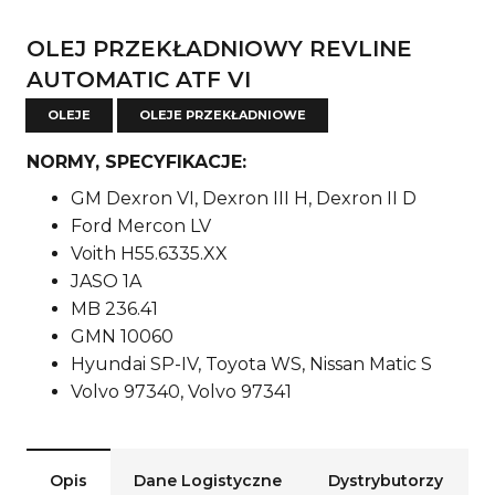
OLEJ PRZEKŁADNIOWY REVLINE
AUTOMATIC ATF VI
OLEJE
OLEJE PRZEKŁADNIOWE
NORMY, SPECYFIKACJE:
GM Dexron VI, Dexron III H, Dexron II D
Ford Mercon LV
Voith H55.6335.XX
JASO 1A
MB 236.41
GMN 10060
Hyundai SP-IV, Toyota WS, Nissan Matic S
Volvo 97340, Volvo 97341
Opis
Dane Logistyczne
Dystrybutorzy