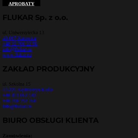
APROBATY
FLUKAR Sp. z o.o.
ul. Uniwersytecka 13
40-007 Katowice
+48 32 700 22 50
info@flukar.eu
www.flukar.eu
ZAKŁAD PRODUKCYJNY
ul. Szkolna 15
47-225 Kędzierzyn Koźle
+48 453 062 542
+48 798 792 768
info@flukar.eu
BIURO OBSŁUGI KLIENTA
Zamówienia: