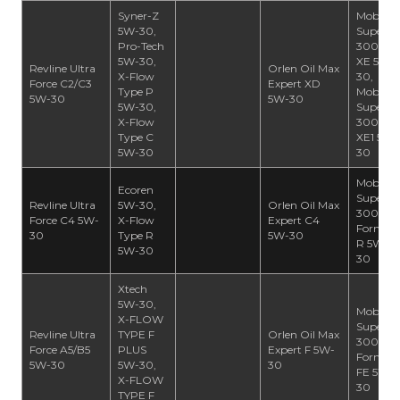
Syner-Z
Mobil
5W-30,
Super
Pro-Tech
3000
5W-30,
XE 5W-
Revline Ultra
Orlen Oil Max
X-Flow
30,
Force C2/C3
Expert XD
Type P
Mobil
5W-30
5W-30
5W-30,
Super
X-Flow
3000
Type C
XE1 5W-
5W-30
30
Mobil
Ecoren
Super
Revline Ultra
5W-30,
Orlen Oil Max
3000
Force C4 5W-
X-Flow
Expert C4
Formul
30
Type R
5W-30
R 5W-
5W-30
30
Xtech
5W-30,
Mobil
X-FLOW
Super
Revline Ultra
TYPE F
Orlen Oil Max
3000 X1
Force A5/B5
PLUS
Expert F 5W-
Formul
5W-30
5W-30,
30
FE 5W-
X-FLOW
30
TYPE F