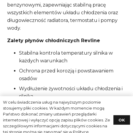
benzynowymi, zapewniając stabilną pracę
wszystkich elementów układu chłodzenia oraz
długowieczność radiatora, termostatu i pompy
wody.
Zalety płynów chłodniczych Revline
Stabilna kontrola temperatury silnika w
każdych warunkach
Ochrona przed korozją i powstawaniem
osadów
Wydłużenie żywotności układu chłodzenia i
silnika
W celu świadczenia usług na najwyższym poziomie
Niezawodność w pojazdach osobowych,
stosujemy pliki cookies. W każdym momencie mogą
ciężarowych i maszynach użytkowych
Państwo dokonać zmiany ustawień przeglądarki
OK
internetowej i wyłączyć opcję zapisu plików cookies. Ze
szczegółowymi informacjami dotyczącymi cookies na
Korzyści ze stosowania płynów
tej stronie można się zapoznać się w
Polityce