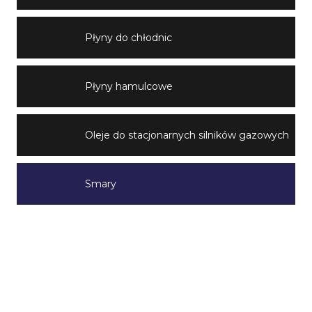
Płyny do chłodnic
Płyny hamulcowe
Oleje do stacjonarnych silników gazowych
Smary