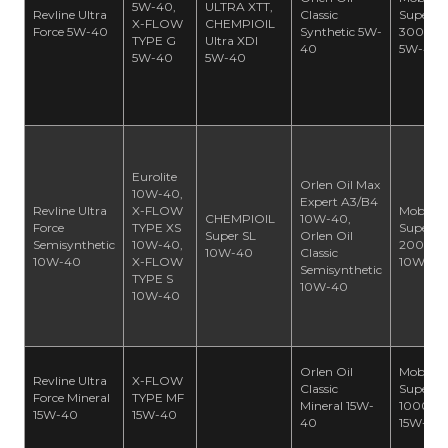
5W-40,
ULTRA XTT,
Revline Ultra
Classic
Super
X-FLOW
CHEMPIOIL
Force 5W-40
Synthetic 5W-
3000 X1
TYPE G
Ultra XDI
40
5W-40
5W-40
5W-40
Eurolite
Orlen Oil Max
10W-40,
Expert A3/B4
Revline Ultra
X-FLOW
Mobil
CHEMPIOIL
10W-40,
Force
TYPE XS
Super
Super SL
Orlen Oil
Semisynthetic
10W-40,
2000 X1
10W-40
Classic
10W-40
X-FLOW
10W-40
Semisynthetic
TYPE S
10W-40
10W-40
Orlen Oil
Mobil
Revline Ultra
X-FLOW
Classic
Super
Force Mineral
TYPE MF
Mineral 15W-
1000 X1
15W-40
15W-40
40
15W-40