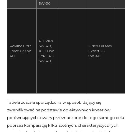
5W-30
PD Plus
Revline Ultra
5W-40,
Orlen Oil Max
Force C3 5W-
X-FLOW
Expert C3
40
TYPE PD
5W-40
5W-40
Tabela została sporządzona w sposób dający się
zweryfikować na podstawie obiektywnych kryteriów
porównujących towary przeznaczone do tego samego celu
poprzez komparację kilku istotnych, charakterystycznych,