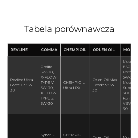
Tabela porównawcza
REVLINE
COMMA
CHEMPIOIL
ORLEN OIL
MOBIL
Mobil 1
Prolife
ESP
5W-30,
Formul
X-FLOW
5W-30,
Revline Ultra
Orlen Oil Max
TYPE V
CHEMPIOIL
Mobil
Force C3 5W-
Expert V 5W-
5W-30,
Ultra LRX
Super
30
30
X-FLOW
3000
TYPE Z
Formul
5W-30
V 5W-
30
Syner-G
CHEMPIOIL
Orlen Oil
Mobil