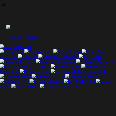
Français
Polski
English
Čeština
Slovenčina
Eesti
Lietuviškai
Shqip
Ελληνικά
български
Português
Српски језик
Español
Slovenščina
Deutsch
Latviešu valoda
Română
Русский
Українська
Magyar
Bosanski
Hrvatski
العربية
Italiano
Moldavian