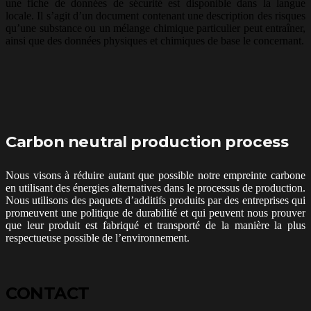
une fiche de données de sécurité est disponible dans la langue
locale. Il s’agit d’un document contenant une description des risques
qu’une substance ou un mélange chimique particulier peut entraîner,
ainsi que des données physiques et chimiques de base le concernant.
Carbon neutral production process
Nous visons à réduire autant que possible notre empreinte carbone
en utilisant des énergies alternatives dans le processus de production.
Nous utilisons des paquets d’additifs produits par des entreprises qui
promeuvent une politique de durabilité et qui peuvent nous prouver
que leur produit est fabriqué et transporté de la manière la plus
respectueuse possible de l’environnement.
CONTACT