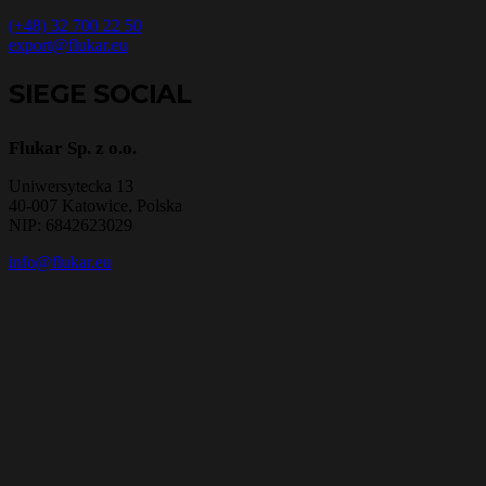
(+48) 32 700 22 50
export@flukar.eu
SIEGE SOCIAL
Flukar Sp. z o.o.
Uniwersytecka 13
40-007 Katowice, Polska
NIP: 6842623029
info@flukar.eu
SITE DE PRODUCTION
Flukar Sp. z o.o.
Szkolna 15,
47-225 Kędzierzyn-Koźle, Polska
W celu świadczenia usług na najwyższym poziomie stosujemy pliki
cookies. W każdym momencie mogą Państwo dokonać zmiany