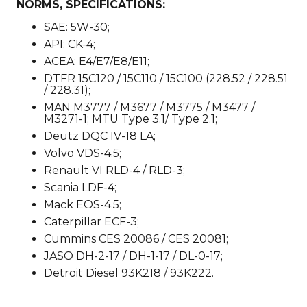
NORMS, SPECIFICATIONS:
SAE: 5W-30;
API: CK-4;
ACEA: E4/E7/E8/E11;
DTFR 15C120 / 15C110 / 15C100 (228.52 / 228.51
/ 228.31);
MAN M3777 / M3677 / M3775 / M3477 /
M3271-1; MTU Type 3.1/ Type 2.1;
Deutz DQC IV-18 LA;
Volvo VDS-4.5;
Renault VI RLD-4 / RLD-3;
Scania LDF-4;
Mack EOS-4.5;
Caterpillar ECF-3;
Cummins CES 20086 / CES 20081;
JASO DH-2-17 / DH-1-17 / DL-0-17;
Detroit Diesel 93K218 / 93K222.