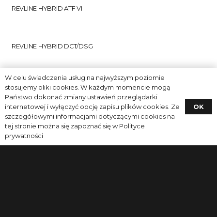
REVLINE HYBRID ATF VI
REVLINE HYBRID DCT/DSG
W celu świadczenia usług na najwyższym poziomie
stosujemy pliki cookies. W każdym momencie mogą
Państwo dokonać zmiany ustawień przeglądarki
OK
internetowej i wyłączyć opcję zapisu plików cookies. Ze
szczegółowymi informacjami dotyczącymi cookies na
tej stronie można się zapoznać się w
Polityce
prywatności
CONTACT
(+48) 32 700 22 50
export@flukar.eu