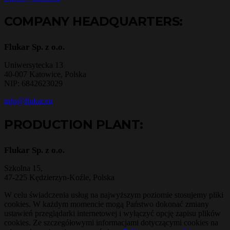
COMPANY HEADQUARTERS:
Flukar Sp. z o.o.
Uniwersytecka 13
40-007 Katowice, Polska
NIP: 6842623029
info@flukar.eu
PRODUCTION PLANT:
Flukar Sp. z o.o.
Szkolna 15,
47-225 Kędzierzyn-Koźle, Polska
W celu świadczenia usług na najwyższym poziomie stosujemy pliki
cookies. W każdym momencie mogą Państwo dokonać zmiany
ustawień przeglądarki internetowej i wyłączyć opcję zapisu plików
cookies. Ze szczegółowymi informacjami dotyczącymi cookies na