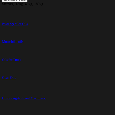
Size
9kg, 18kg, 40kg, 180kg
Passenger Car Oils
Motorbike oils
Oils for Truck
Gear Oils
Oils for Agricultural Machinery