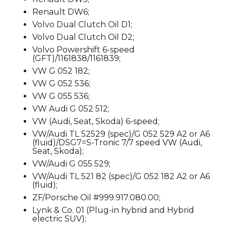
Renault DW6;
Volvo Dual Clutch Oil D1;
Volvo Dual Clutch Oil D2;
Volvo Powershift 6-speed
(GFT)/1161838/1161839;
VW G 052 182;
VW G 052 536;
VW G 055 536;
VW Audi G 052 512;
VW (Audi, Seat, Skoda) 6-speed;
VW/Audi TL 52529 (spec)/G 052 529 A2 or A6
(fluid)/DSG7=S-Tronic 7/7 speed VW (Audi,
Seat, Skoda);
VW/Audi G 055 529;
VW/Audi TL 521 82 (spec)/G 052 182 A2 or A6
(fluid);
ZF/Porsche Oil #999.917.080.00;
Lynk & Co. 01 (Plug-in hybrid and Hybrid
electric SUV);