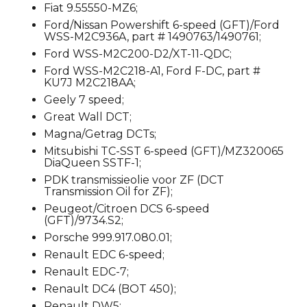
Fiat 9.55550-MZ6;
Ford/Nissan Powershift 6-speed (GFT)/Ford
WSS-M2C936A, part # 1490763/1490761;
Ford WSS-M2C200-D2/XT-11-QDC;
Ford WSS-M2C218-A1, Ford F-DC, part #
KU7J M2C218AA;
Geely 7 speed;
Great Wall DCT;
Magna/Getrag DCTs;
Mitsubishi TC-SST 6-speed (GFT)/MZ320065
DiaQueen SSTF-1;
PDK transmissieolie voor ZF (DCT
Transmission Oil for ZF);
Peugeot/Citroen DCS 6-speed
(GFT)/9734.S2;
Porsche 999.917.080.01;
Renault EDC 6-speed;
Renault EDC-7;
Renault DC4 (BOT 450);
Renault DW5;