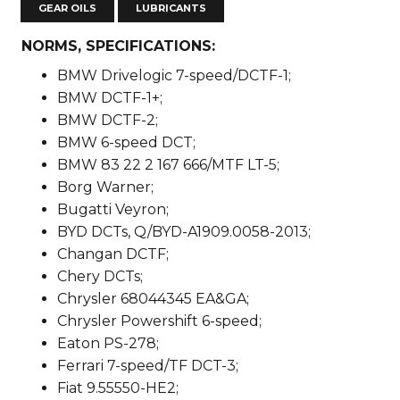
GEAR OILS
LUBRICANTS
NORMS, SPECIFICATIONS:
BMW Drivelogic 7-speed/DCTF-1;
BMW DCTF-1+;
BMW DCTF-2;
BMW 6-speed DCT;
BMW 83 22 2 167 666/MTF LT-5;
Borg Warner;
Bugatti Veyron;
BYD DCTs, Q/BYD-A1909.0058-2013;
Changan DCTF;
Chery DCTs;
Chrysler 68044345 EA&GA;
Chrysler Powershift 6-speed;
Eaton PS-278;
Ferrari 7-speed/TF DCT-3;
Fiat 9.55550-HE2;