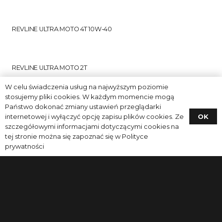
REVLINE ULTRA MOTO 4T 10W-40
REVLINE ULTRA MOTO 2T
W celu świadczenia usług na najwyższym poziomie
stosujemy pliki cookies. W każdym momencie mogą
Państwo dokonać zmiany ustawień przeglądarki
REVLINE HYBRID ATF VI
OK
internetowej i wyłączyć opcję zapisu plików cookies. Ze
szczegółowymi informacjami dotyczącymi cookies na
tej stronie można się zapoznać się w
Polityce
REVLINE HYBRID DCT/DSG
prywatności