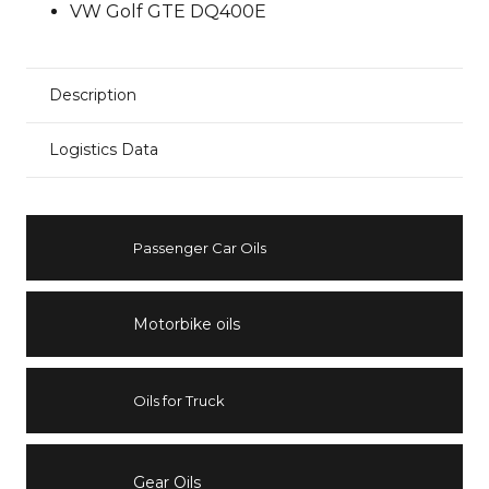
VW Golf GTE DQ400E
Description
Logistics Data
Passenger Car Oils
Motorbike oils
Oils for Truck
Gear Oils