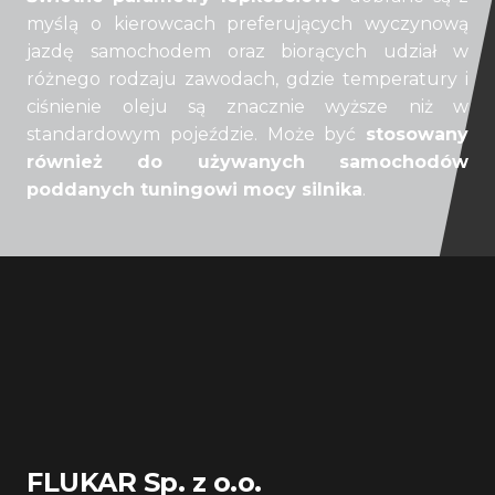
myślą o kierowcach preferujących wyczynową
jazdę samochodem oraz biorących udział w
różnego rodzaju zawodach, gdzie temperatury i
ciśnienie oleju są znacznie wyższe niż w
standardowym pojeździe. Może być
stosowany
również do używanych samochodów
poddanych tuningowi mocy silnika
.
FLUKAR Sp. z o.o.