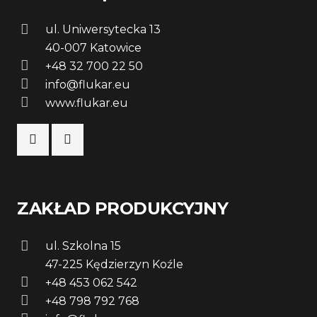
ul. Uniwersytecka 13
40-007 Katowice
+48 32 700 22 50
info@flukar.eu
www.flukar.eu
ZAKŁAD PRODUKCYJNY
ul. Szkolna 15
47-225 Kędzierzyn Koźle
+48 453 062 542
+48 798 792 768