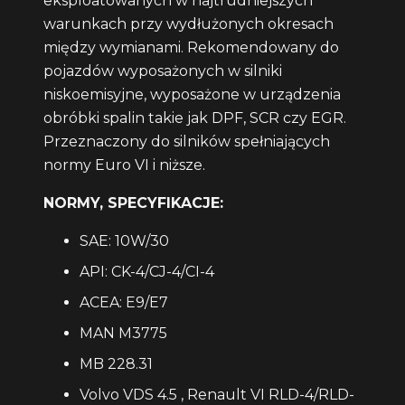
eksploatowanych w najtrudniejszych
warunkach przy wydłużonych okresach
między wymianami. Rekomendowany do
pojazdów wyposażonych w silniki
niskoemisyjne, wyposażone w urządzenia
obróbki spalin takie jak DPF, SCR czy EGR.
Przeznaczony do silników spełniających
normy Euro VI i niższe.
NORMY, SPECYFIKACJE:
SAE: 10W/30
API: CK-4/CJ-4/CI-4
ACEA: E9/E7
MAN M3775
MB 228.31
Volvo VDS 4.5 , Renault VI RLD-4/RLD-