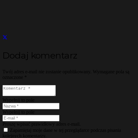
Dodaj komentarz
Twój adres e-mail nie zostanie opublikowany.
Wymagane pola są
oznaczone
*
Wypełnij to pole
Wypełnij to pole
Proszę wpisać prawidłowy adres e-mail.
Zapamiętaj moje dane w tej przeglądarce podczas pisania
kolejnych komentarzy.