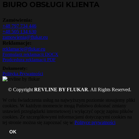
BIURO OBSŁUGI KLIENTA
Zamówienia:
+48 797 734 446
+48 505 134 630
zamowienia@flukar.eu
Reklamacje:
reklamacje@flukar.eu
Formularz reklamacji DOCX
Prodcedura reklamacji PDF
Dokumenty:
Polityka Prywatności
© Copyright
REVLINE BY FLUKAR
. All Rights Reserved.
W celu świadczenia usług na najwyższym poziomie stosujemy pliki
cookies. W każdym momencie mogą Państwo dokonać zmiany
ustawień przeglądarki internetowej i wyłączyć opcję zapisu plików
cookies. Ze szczegółowymi informacjami dotyczącymi cookies na
tej stronie można się zapoznać się w
Polityce prywatności
OK