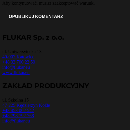
Aby kontynuować, musisz zaakceptować warunki
OPUBLIKUJ KOMENTARZ
FLUKAR Sp. z o.o.
ul. Uniwersytecka 13
40-007 Katowice
+48 32 700 22 50
info@flukar.eu
www.flukar.eu
ZAKŁAD PRODUKCYJNY
ul. Szkolna 15
47-225 Kędzierzyn Koźle
+48 453 062 542
+48 798 792 768
info@flukar.eu