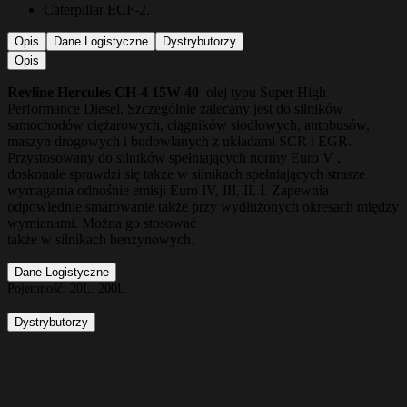
Caterpillar ECF-2.
Opis
Dane Logistyczne
Dystrybutorzy
Opis
Revline Hercules CH-4 15W-40
olej typu Super High
Performance Diesel. Szczególnie zalecany jest do silników
samochodów ciężarowych, ciągników siodłowych, autobusów,
maszyn drogowych i budowlanych z układami SCR i EGR.
Przystosowany do silników spełniających normy Euro V ,
doskonale sprawdzi się także w silnikach spełniających strasze
wymagania odnośnie emisji Euro IV, III, II, I. Zapewnia
odpowiednie smarowanie także przy wydłużonych okresach między
wymianami. Można go stosować
także w silnikach benzynowych.
Dane Logistyczne
Pojemność:
20L, 200L
Dystrybutorzy