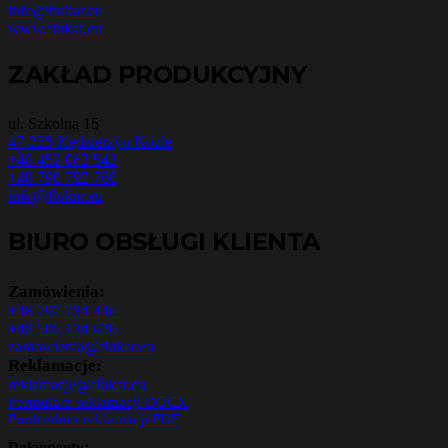
info@flukar.eu
www.flukar.eu
ZAKŁAD PRODUKCYJNY
ul. Szkolna 15
47-225 Kędzierzyn Koźle
+48 453 062 542
+48 798 792 768
info@flukar.eu
BIURO OBSŁUGI KLIENTA
Zamówienia:
+48 797 734 446
+48 505 134 630
zamowienia@flukar.eu
Reklamacje:
reklamacje@flukar.eu
Formularz reklamacji DOCX
Prodcedura reklamacji PDF
Dokumenty: