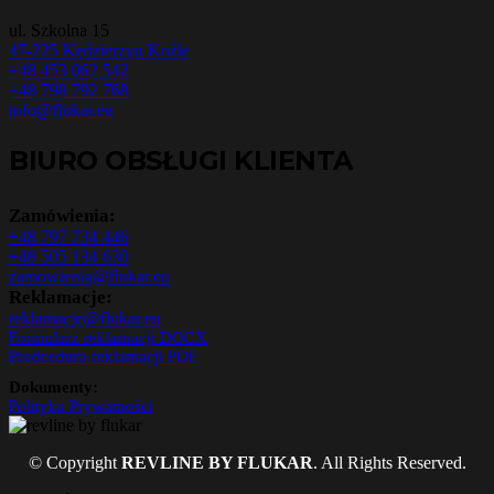
ul. Szkolna 15
47-225 Kędzierzyn Koźle
+48 453 062 542
+48 798 792 768
info@flukar.eu
BIURO OBSŁUGI KLIENTA
Zamówienia:
+48 797 734 446
+48 505 134 630
zamowienia@flukar.eu
Reklamacje:
reklamacje@flukar.eu
Formularz reklamacji DOCX
Prodcedura reklamacji PDF
Dokumenty:
Polityka Prywatności
© Copyright
REVLINE BY FLUKAR
. All Rights Reserved.