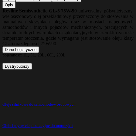
Opis
Revline Semisynthetic GL-5 75W-90
uniwersalny, półsyntetyczny,
wielosezonowy olej przekładniowy przeznaczony do stosowania w
manualnych skrzyniach biegów oraz w mostach napędowych
samochodów i innych pojazdów mechanicznych, pracujących w
skrajnie trudnych warunkach eksploatacyjnych, w szerokim zakresie
temperatur otoczenia, gdzie wymagane jest stosowanie oleju klasy
GL-5 oraz lepkości 75W-90.
Dane Logistyczne
pojemnosc:
1L, 5L, 20L, 60L, 200L
Dystrybutorzy
Oleje silnikowe do samochodów osobowych
Oleje i płyny eksploatacyjne do motocykli