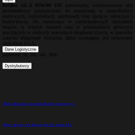
Revline GL-5 85W-90 15F
uniwersalny, wielosezonowy olej
przekładniowy przeznaczony do stosowania w samochodach
osobowych, ciężarówkach, autobusach oraz sprzęcie rolniczym i
budowlanym. Do stosowania w samochodowych skrzyniach
biegów, w tylnych mostach oraz w przekładniach głównych
pracujących w trudnych warunkach eksploatacyjnych, w szerokim
zakresie temperatur otoczenia, gdzie wymagane jest stosowanie
oleju klasy GL-5.
Dane Logistyczne
pojemnosc:
5L, 20L, 60L, 200L
Dystrybutorzy
Oleje silnikowe do samochodów osobowych
Oleje i płyny eksploatacyjne do motocykli