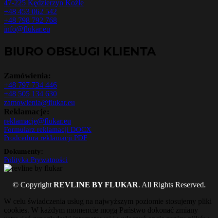
47-225 Kędzierzyn Koźle
+48 453 062 542
+48 798 792 768
info@flukar.eu
BIURO OBSŁUGI KLIENTA
Zamówienia:
+48 797 734 446
+48 505 134 630
zamowienia@flukar.eu
Reklamacje:
reklamacje@flukar.eu
Formularz reklamacji DOCX
Prodcedura reklamacji PDF
Dokumenty:
Polityka Prywatności
© Copyright
REVLINE BY FLUKAR
. All Rights Reserved.
W celu świadczenia usług na najwyższym poziomie stosujemy pliki
cookies. W każdym momencie mogą Państwo dokonać zmiany