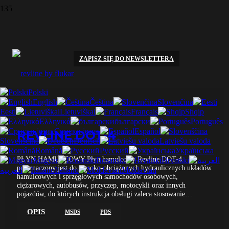
Płyny hamulcowe
WSZYSTKIE
PRODUKTY
ZAPISZ SIĘ DO NEWSLETTERA
Polski
English
Čeština
Slovenčina
Eesti
Lietuviškai
Français
Shqip
Ελληνικά
български
Português
Српски језик
Español
REVLINE DOT-4
Slovenščina
Deutsch
Latviešu valoda
Română
Русский
Українська
PŁYN HAMULCOWY Płyn hamulcowy Revline DOT-4
Magyar
Bosanski
Hrvatski
przeznaczony jest do wysoko-obciążonych hydraulicznych układów
العربية
Italiano
Moldavian
hamulcowych i sprzęgłowych samochodów osobowych,
ciężarowych, autobusów, przyczep, motocykli oraz innych
pojazdów, do których instrukcja obsługi zaleca stosowanie…
OPIS
MSDS
PDS