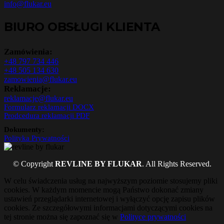
info@flukar.eu
BIURO OBSŁUGI KLIENTA
Zamówienia:
+48 797 734 446
+48 505 134 630
zamowienia@flukar.eu
Reklamacje:
reklamacje@flukar.eu
Formularz reklamacji DOCX
Prodcedura reklamacji PDF
Dokumenty:
Polityka Prywatności
© Copyright
REVLINE BY FLUKAR
. All Rights Reserved.
W celu świadczenia usług na najwyższym poziomie stosujemy pliki
cookies. W każdym momencie mogą Państwo dokonać zmiany
ustawień przeglądarki internetowej i wyłączyć opcję zapisu plików
cookies. Ze szczegółowymi informacjami dotyczącymi cookies na
tej stronie można się zapoznać się w
Polityce prywatności