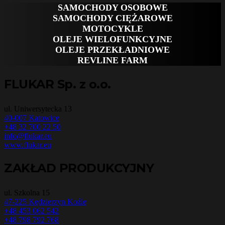
SAMOCHODY OSOBOWE
SAMOCHODY CIĘŻAROWE
MOTOCYKLE
OLEJE WIELOFUNKCYJNE
OLEJE PRZEKŁADNIOWE
REVLINE FARM
FLUKAR Sp. z o.o.
ul. Uniwersytecka 13
40-007 Katowice
+48 32 700 22 50
info@flukar.eu
www.flukar.eu
ZAKŁAD PRODUKCYJNY
ul. Szkolna 15
47-225 Kędzierzyn Koźle
+48 453 062 542
+48 798 792 768