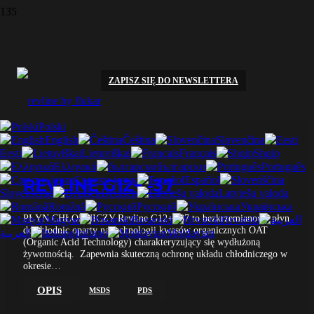
Płyny do chłodnic
WSZYSTKIE
PRODUKTY
ZAPISZ SIĘ DO NEWSLETTERA
Polski
English
Čeština
Slovenčina
Eesti
Lietuviškai
Français
Shqip
Ελληνικά
български
Português
Српски језик
Español
REVLINE G12+ -37
Slovenščina
Deutsch
Latviešu valoda
Română
Русский
Українська
PŁYN CHŁODNICZY Revline G12+ -37 to bezkrzemianowy płyn
Magyar
Bosanski
Hrvatski
do chłodnic oparty na technologii kwasów organicznych OAT
العربية
Italiano
Moldavian
(Organic Acid Technology) charakteryzujący się wydłużoną
żywotnością. Zapewnia skuteczną ochronę układu chłodniczego w
okresie…
OPIS
MSDS
PDS