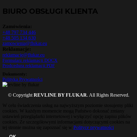
BIURO OBSŁUGI KLIENTA
Zamówienia:
+48 797 734 446
+48 505 134 630
zamowienia@flukar.eu
Reklamacje:
reklamacje@flukar.eu
Formularz reklamacji DOCX
Prodcedura reklamacji PDF
Dokumenty:
Polityka Prywatności
© Copyright
REVLINE BY FLUKAR
. All Rights Reserved.
W celu świadczenia usług na najwyższym poziomie stosujemy pliki
cookies. W każdym momencie mogą Państwo dokonać zmiany
ustawień przeglądarki internetowej i wyłączyć opcję zapisu plików
cookies. Ze szczegółowymi informacjami dotyczącymi cookies na
tej stronie można się zapoznać się w
Polityce prywatności
OK