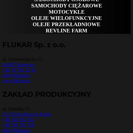
SAMOCHODY CIĘŻAROWE
MOTOCYKLE
OLEJE WIELOFUNKCYJNE
OLEJE PRZEKŁADNIOWE
REVLINE FARM
FLUKAR Sp. z o.o.
ul. Uniwersytecka 13
40-007 Katowice
+48 32 700 22 50
info@flukar.eu
www.flukar.eu
ZAKŁAD PRODUKCYJNY
ul. Szkolna 15
47-225 Kędzierzyn Koźle
+48 453 062 542
+48 798 792 768
info@flukar.eu