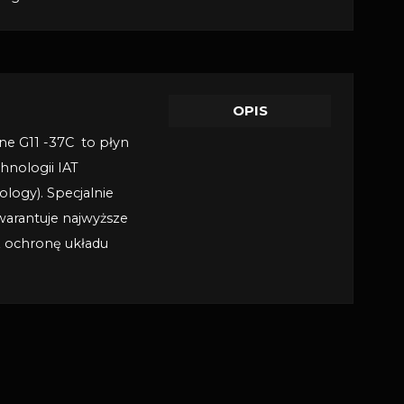
OPIS
e G11 -37C to płyn
hnologii IAT
ology). Specjalnie
arantuje najwyższe
 ochronę układu