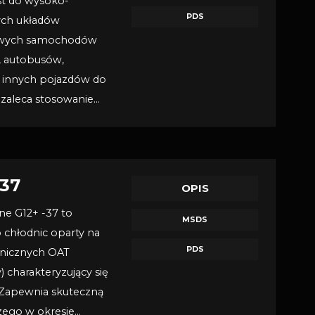
st do wysoko-
PDS
ych układów
owych samochodów
, autobusów,
z innych pojazdów do
i zaleca stosowanie…
-37
OPIS
e G12+ -37 to
MSDS
chłodnic oparty na
PDS
anicznych OAT
 charakteryzujący się
 Zapewnia skuteczną
zego w okresie…