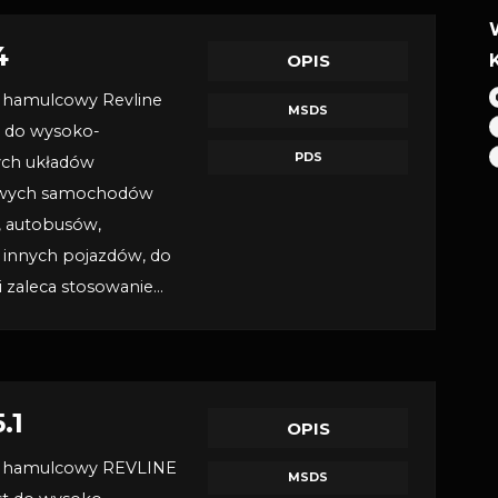
4
OPIS
hamulcowy Revline
MSDS
t do wysoko-
PDS
ych układów
owych samochodów
, autobusów,
 innych pojazdów, do
i zaleca stosowanie…
.1
OPIS
 hamulcowy REVLINE
MSDS