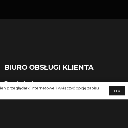
BIURO OBSŁUGI KLIENTA
Zamówienia:
 przeglądarki internetowej i wyłączyć opcję zapisu
+48 797 734 446
OK
+48 505 134 630
zamowienia@flukar.eu
Reklamacje: