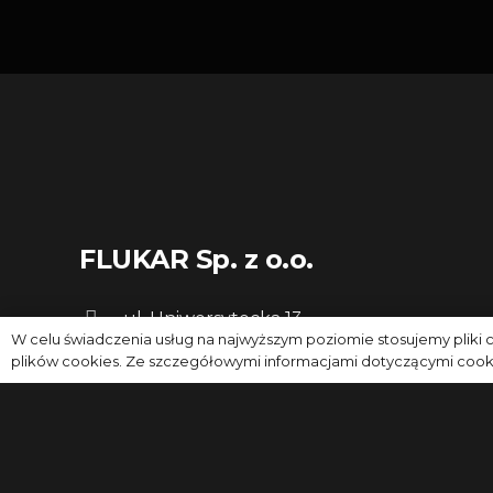
FLUKAR Sp. z o.o.
ul. Uniwersytecka 13
W celu świadczenia usług na najwyższym poziomie stosujemy plik
40-007 Katowice
plików cookies. Ze szczegółowymi informacjami dotyczącymi cookie
+48 32 700 22 50
info@flukar.eu
www.flukar.eu