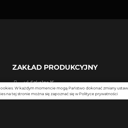
ZAKŁAD PRODUKCYJNY
ul. Szkolna 15
i cookies. W każdym momencie mogą Państwo dokonać zmiany ustawień
47-225 Kędzierzyn Koźle
s na tej stronie można się zapoznać się w
Polityce prywatności
+48 453 062 542
+48 798 792 768
info@flukar.eu