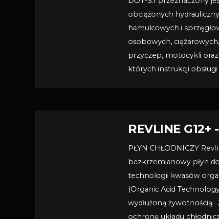
DOT-5.1 przeznaczony je
obciążonych hydrauliczn
hamulcowych i sprzęgł
osobowych, ciężarowych
przyczep, motocykli ora
których instrukcji obsług
REVLINE G12+ 
PŁYN CHŁODNICZY Revlin
bezkrzemianowy płyn do 
technologii kwasów org
(Organic Acid Technology)
wydłużoną żywotnością.
ochronę układu chłodnic