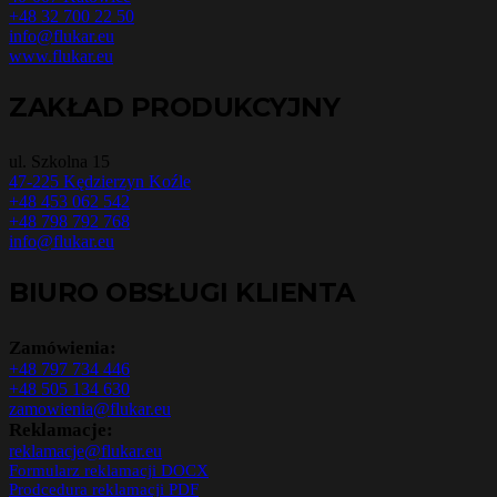
+48 32 700 22 50
info@flukar.eu
www.flukar.eu
ZAKŁAD PRODUKCYJNY
ul. Szkolna 15
47-225 Kędzierzyn Koźle
+48 453 062 542
+48 798 792 768
info@flukar.eu
BIURO OBSŁUGI KLIENTA
Zamówienia:
+48 797 734 446
+48 505 134 630
zamowienia@flukar.eu
Reklamacje:
reklamacje@flukar.eu
Formularz reklamacji DOCX
Prodcedura reklamacji PDF