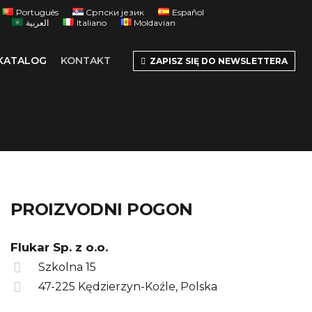
Português
Српски језик
Español
العربية
Italiano
Moldavian
KATALOG
KONTAKT
ZAPISZ SIĘ DO NEWSLETTERA
PROIZVODNI POGON
Flukar Sp. z o.o.
Szkolna 15
47-225 Kędzierzyn-Koźle, Polska