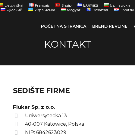
Lietuviškai
Français
Shqip
Ελληνικά
български
Русский
Українська
Magyar
Bosanski
Hrvatski
POČETNA STRANICA
BREND REVLINE
KONTAKT
SEDIŠTE FIRME
Flukar Sp. z o.o.
Uniwersytecka 13
40-007 Katowice, Polska
NIP: 6842623029