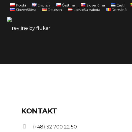
Polski
English
Čeština
Slovenčina
Eesti
Slovenščina
Deutsch
Latviešu valoda
Română
KONTAKT
(+48) 32 700 22 50