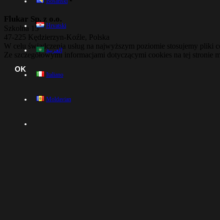
Bosanski
Flukar Sp. z o.o.
Hrvatski
Szkolna 15
47-225 Kędzierzyn-Koźle, Polska
W celu świadczenia usług na najwyższym poziomie stosujemy pliki 
العربية
Ze szczegółowymi informacjami dotyczącymi cookies na tej stronie 
OK
Italiano
Moldavian