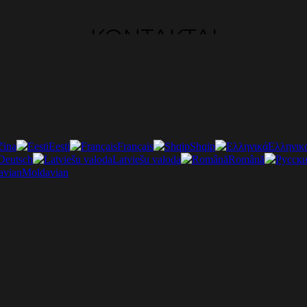
KONTAKTAI
čina
Eesti
Français
Shqip
Ελληνικ
Deutsch
Latviešu valoda
Română
Moldavian