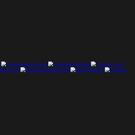
ά
български
Português
Русский
Українська
Magyar