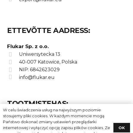
ETTEVÕTTE AADRESS:
Flukar Sp. z o.o.
Uniwersytecka 13
40-007 Katowice, Polska
NIP: 6842623029
info@flukar.eu
TOOTMISTEHAS:
W celu świadczenia usług na najwyższym poziomie
stosujemy pliki cookies. W każdym momencie mogą
Flukar Sp. z o.o.
Państwo dokonać zmiany ustawień przeglądarki
Szkolna 15
OK
internetowej i wyłączyć opcję zapisu plików cookies. Ze