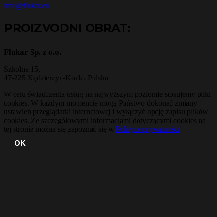
info@flukar.eu
PROIZVODNI OBRAT:
Flukar Sp. z o.o.
Szkolna 15,
47-225 Kędzierzyn-Koźle, Polska
W celu świadczenia usług na najwyższym poziomie stosujemy pliki
cookies. W każdym momencie mogą Państwo dokonać zmiany
ustawień przeglądarki internetowej i wyłączyć opcję zapisu plików
cookies. Ze szczegółowymi informacjami dotyczącymi cookies na
tej stronie można się zapoznać się w
Polityce prywatności
OK