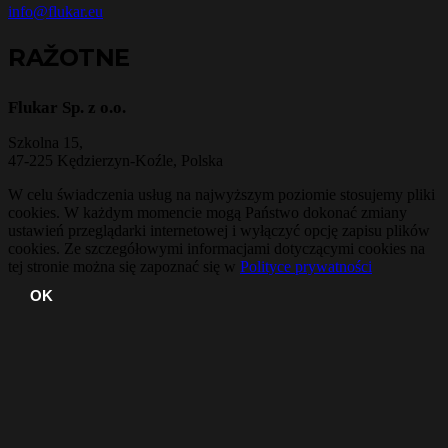
info@flukar.eu
RAŽOTNE
Flukar Sp. z o.o.
Szkolna 15,
47-225 Kędzierzyn-Koźle, Polska
W celu świadczenia usług na najwyższym poziomie stosujemy pliki
cookies. W każdym momencie mogą Państwo dokonać zmiany
ustawień przeglądarki internetowej i wyłączyć opcję zapisu plików
cookies. Ze szczegółowymi informacjami dotyczącymi cookies na
tej stronie można się zapoznać się w
Polityce prywatności
OK