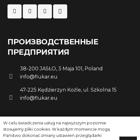
ПРОИЗВОДСТВЕННЫЕ
ПРЕДПРИЯТИЯ
38-200 JASŁO, 3 Maja 101, Poland
info@flukar.eu
47-225 Kędzierzyn Koźle, ul. Szkolna 15
info@flukar.eu
W celu świadczenia usług na najwyższym poziomie
СПЕЦІАЛІСТ ПО ЕКСПОРТУ
stosujemy pliki cookies. W każdym momencie mogą
Państwo dokonać zmiany ustawień przeglądarki